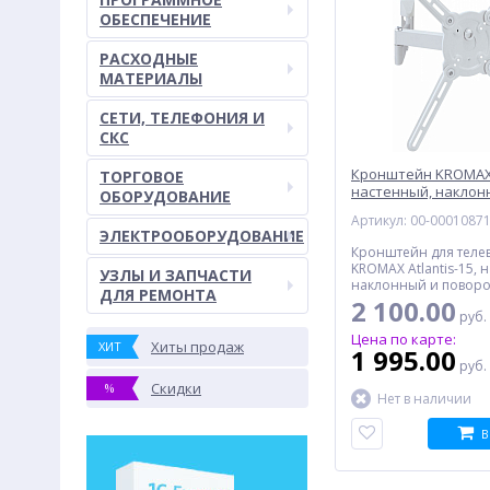
ОБЕСПЕЧЕНИЕ
РАСХОДНЫЕ
МАТЕРИАЛЫ
СЕТИ, ТЕЛЕФОНИЯ И
СКС
Кронштейн KROMAX A
ТОРГОВОЕ
настенный, наклон
ОБОРУДОВАНИЕ
поворотный, белы
Артикул: 00-0001087
ЭЛЕКТРООБОРУДОВАНИЕ
Кронштейн для теле
KROMAX Atlantis-15, 
УЗЛЫ И ЗАПЧАСТИ
наклонный и поворот
ДЛЯ РЕМОНТА
65", до 40 кг, белый
2 100.00
руб.
Цена по карте:
Хиты продаж
ХИТ
1 995.00
руб.
Скидки
%
Нет в наличии
В