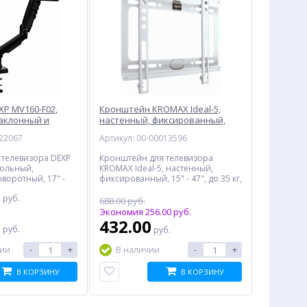
P MV160-F02,
Кронштейн KROMAX Ideal-5,
аклонный и
настенный, фиксированный,
черный
белый
022067
Артикул: 00-00013596
 телевизора DEXP
Кронштейн для телевизора
тольный,
KROMAX Ideal-5, настенный,
воротный, 17" -
фиксированный, 15" - 47", до 35 кг,
рный
белый
0
руб.
688.00 руб.
Экономия 256.00 руб.
:
0
432.00
руб.
руб.
-
+
-
+
чии
В наличии
В КОРЗИНУ
В КОРЗИНУ