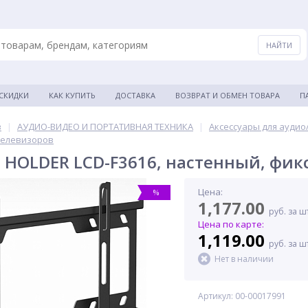
 СКИДКИ
КАК КУПИТЬ
ДОСТАВКА
ВОЗВРАТ И ОБМЕН ТОВАРА
П
в
|
АУДИО-ВИДЕО И ПОРТАТИВНАЯ ТЕХНИКА
|
Аксессуары для аудио
телевизоров
HOLDER LCD-F3616, настенный, фи
Цена:
%
1,177.00
руб. за ш
Цена по карте:
1,119.00
руб. за ш
Нет в наличии
Артикул: 00-00017991