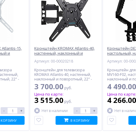
tlantis-15,
Кронштейн KROMAX Atlantis-40,
Кронштейн DEX
ный и
настенный, наклонный и
настольный, н
й
поворотный, черный
поворотный, 
1
Артикул: 00-00020218
Артикул: 00-00
визора
Кронштейн для телевизора
Кронштейн для
настенный,
KROMAX Atlantis-40, настенный,
MV160-F02, нас
ный, 22" -
наклонный и поворотный, 22" -
наклонный и по
65", до 40 кг, черный
27", до 9 кг, че
3 700.00
4 490.0
руб.
Цена по карте:
Цена по карте
3 515.00
4 266.0
руб.
-
+
-
+
Нет в наличии
Нет в нали
 КОРЗИНУ
В КОРЗИНУ