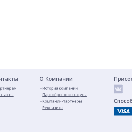
нтакты
О Компании
Присо
ртнёрам
История компании
нтакты
Партнёрство и статусы
Спосо
Компании-партнеры
Реквизиты