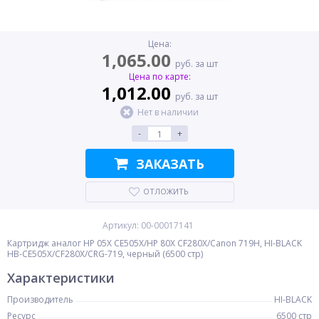
Цена:
1,065.00
руб. за шт
Цена по карте:
1,012.00
руб. за шт
Нет в наличии
-
+
ЗАКАЗАТЬ
ОТЛОЖИТЬ
Артикул: 00-00017141
Картридж аналог HP 05X CE505X/HP 80X CF280X/Canon 719H, HI-BLACK
HB-CE505X/CF280X/CRG-719, черный (6500 стр)
Характеристики
Производитель
HI-BLACK
Ресурс
6500 стр