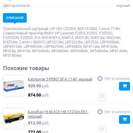
Цвет красителя
черный
ОПИСАНИЕ
Оригинальный картридж: HP 05X CE505X, 80X CF280X, Canon 719H;
Совместимый принтер/МФУ: HP LaserJet P2050, P2055, P2055D,
P2055DN, P2055X, Pro 400 M401a, M401d, M401dn, M401dw, M425dn,
M425dw, Canon i-SENSYS LBP251dw, LBP252dw, LBP253x, LBP6300dn,
LBP6310dn, LBP6650dn, LBP6670dn, LBP6680x, MF411dw, MF416dw,
MF418x, MF419x, MF5840dn, MF5880dn, MF5940dn, MF5980dw, MF6140dn,
MF6180dw;
Похожие товары
Нет в наличии
Картридж S-PRINT SP-K-1140, черный
920.00
руб.
874.00
руб.
Барабан HI-BLACK HB-CF232A/051,
Нет в наличии
черный
812.00
руб.
772.00
руб.