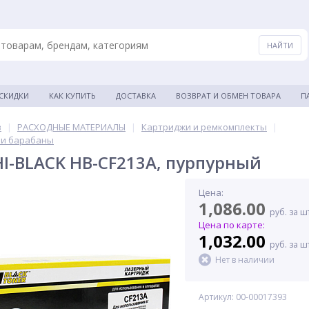
 СКИДКИ
КАК КУПИТЬ
ДОСТАВКА
ВОЗВРАТ И ОБМЕН ТОВАРА
П
в
|
РАСХОДНЫЕ МАТЕРИАЛЫ
|
Картриджи и ремкомплекты
|
 и барабаны
I-BLACK HB-CF213A, пурпурный
Цена:
1,086.00
руб. за ш
Цена по карте:
1,032.00
руб. за ш
Нет в наличии
Артикул: 00-00017393