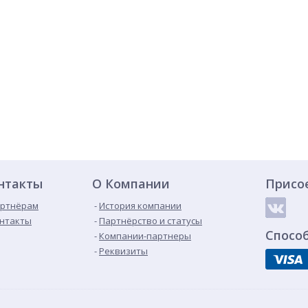
нтакты
О Компании
Присо
ртнёрам
История компании
нтакты
Партнёрство и статусы
Спосо
Компании-партнеры
Реквизиты