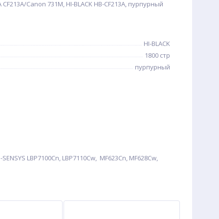
 CF213A/Canon 731M, HI-BLACK HB-CF213A, пурпурный
HI-BLACK
1800 стр
пурпурный
i-SENSYS LBP7100Cn, LBP7110Cw, MF623Cn, MF628Cw,