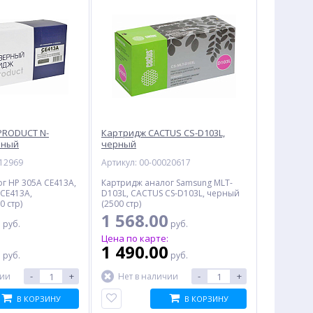
PRODUCT N-
Картридж CACTUS CS-D103L,
рный
черный
012969
Артикул: 00-00020617
г HP 305A CE413A,
Картридж аналог Samsung MLT-
CE413A,
D103L, CACTUS CS-D103L, черный
0 стр)
(2500 стр)
0
1 568.00
руб.
руб.
:
Цена по карте:
0
1 490.00
руб.
руб.
-
+
-
+
чии
Нет в наличии
В КОРЗИНУ
В КОРЗИНУ