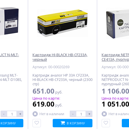
CT N-MLT-
Картридж HI-BLACK HB-CF233A,
Картридж NET
черный
CE413A, пурпу
5
Артикул: 00-00020269
Артикул: 00-00
msung MLT-
Картридж аналог HP 33A CF233A,
Картридж анало
N-MLT-D108S,
HI-BLACK HB-CF233A, черный (2300
NETPRODUCT N-
стр)
пурпурный (260
651.00
1 106.0
руб.
Цена по карте:
Цена по карте
619.00
1 051.0
руб.
-
+
-
+
Нет в наличии
Нет в нали
 КОРЗИНУ
В КОРЗИНУ