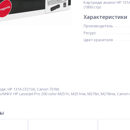
Картридж аналог HP 131A
(1800 стр)
Характеристики
Производитель
Ресурс
Цвет красителя
ж: HP 131A CF213A, Canon 731M;
МФУ: HP LaserJet Pro 200 color M251n, M251nw, M276n, M276nw, Canon 
ры