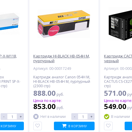
P-X-M118,
Картридж HI-BLACK HB-054H M,
Картридж CACT
пурпурный
черный
8
Артикул: 00-00017249
Артикул: 00-00
ox
Картридж аналог Canon 054H M,
Картридж анало
PRINT SP-X-
HI-BLACK HB-054H M, пурпурный
CACTUS CS-CE27
стр)
(2300 стр)
стр)
888.00
571.00
руб.
ру
Цена по карте:
Цена по карте
853.00
549.00
руб.
ру
-
+
-
+
Нет в наличии
В наличии
 КОРЗИНУ
В КОРЗИНУ