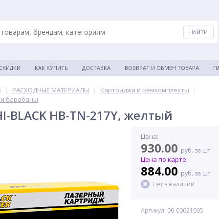
 СКИДКИ
КАК КУПИТЬ
ДОСТАВКА
ВОЗВРАТ И ОБМЕН ТОВАРА
П
в
|
РАСХОДНЫЕ МАТЕРИАЛЫ
|
Картриджи и ремкомплекты
|
 и барабаны
I-BLACK HB-TN-217Y, желтый
Цена:
930.00
руб. за шт
Цена по карте:
884.00
руб. за шт
Нет в наличии
Артикул: 00-00021005