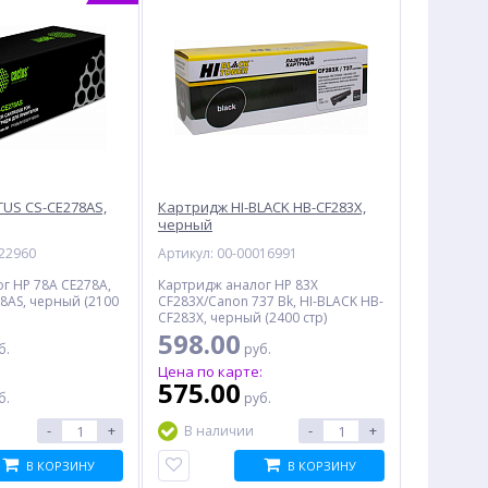
US CS-CE278AS,
Картридж HI-BLACK HB-CF283X,
черный
022960
Артикул: 00-00016991
г HP 78A CE278A,
Картридж аналог HP 83X
8AS, черный (2100
CF283X/Canon 737 Bk, HI-BLACK HB-
CF283X, черный (2400 стр)
598.00
б.
руб.
:
Цена по карте:
575.00
б.
руб.
-
+
-
+
В наличии
В КОРЗИНУ
В КОРЗИНУ