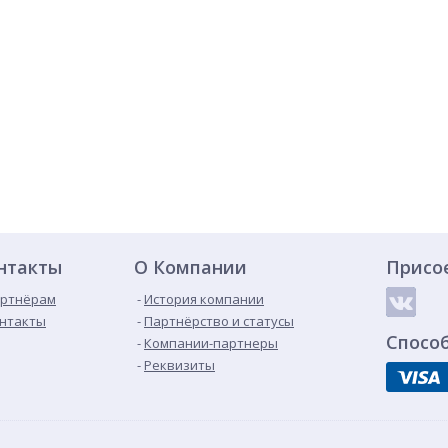
нтакты
О Компании
Присо
ртнёрам
История компании
нтакты
Партнёрство и статусы
Спосо
Компании-партнеры
Реквизиты