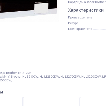
Картридж аналог Brother 
Характеристики
Производитель
Ресурс
Цвет красителя
ж: Brother TN-217M;
МФУ: Brother HL-3210CW, HL-L3230CDW, HL-L3270CDW, HL-L3290CDW, M
3550CDW;
ры