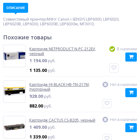
ОПИСАНИЕ
Совместимый принтер/МФУ: Canon i-SENSYS LBP6000, LBP6020,
LBP6020B, LBP6030, LBP6030B, LBP6030w, MF3010;
Похожие товары
Картридж NETPRODUCT N-PC-212EV,
В наличии
черный
1 194.00
руб.
1 135.00
руб.
Картридж HI-BLACK HB-TN-217M,
Нет в наличии
пурпурный
928.00
руб.
882.00
руб.
Нет в наличии
Картридж CACTUS CS-B205, черный
1 409.00
руб.
1 339.00
руб.