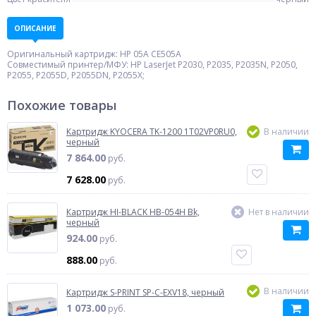
ОПИСАНИЕ
Оригинальный картридж: HP 05A CE505A
Совместимый принтер/МФУ: HP LaserJet P2030, P2035, P2035N, P2050,
P2055, P2055D, P2055DN, P2055X;
Похожие товары
Картридж KYOCERA TK-1200 1T02VP0RU0,
В наличии
черный
7 864.00
руб.
7 628.00
руб.
Картридж HI-BLACK HB-054H Bk,
Нет в наличии
черный
924.00
руб.
888.00
руб.
В наличии
Картридж S-PRINT SP-C-EXV18, черный
1 073.00
руб.