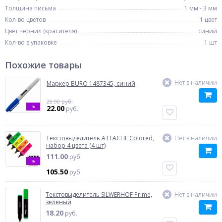
Толщина письма
1 мм - 3 мм
Кол-во цветов
1 цвет
Цвет чернил (красителя)
синий
Кол-во в упаковке
1 шт
Похожие товары
Нет в наличии
Маркер BURO 1487345, синий
28.90 руб.
%
22.00
руб.
Текстовыделитель ATTACHE Colored,
Нет в наличии
набор 4 цвета (4 шт)
111.00
руб.
%
105.50
руб.
Текстовыделитель SILWERHOF Prime,
Нет в наличии
зеленый
18.20
руб.