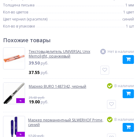
Толщина письма
1 мм
Кол-во цветов
1 цвет
Цвет чернил (красителя)
синий
Кол-во в упаковке
1 шт
Похожие товары
Текстовыделитель UNIVERSAL Unix
Нет в наличии
Memolight, оранжевый
39.50
руб.
37.55
руб.
В наличии
Маркер BURO 1487342, черный
25.60 руб.
%
19.00
руб.
В наличии
Маркер перманентный SILWERHOF Prime,
синий
%
17.20 руб.