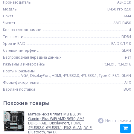
Производитель
ASROCK
Модель
B450 Pro R2.0
Сокет
AM4
Чипсет
AMD B450
Кол-во слотов памяти
4
Тип памяти
DDR4
Уровни RAID
RAID 0/1/10
Сетевой интерфейс:
GLAN
Беспроводная передача данных
нет
Разъемы и интерфейсы
PCI-Ex1, PCI-Ex16
Порты и разъемы
VGA, DisplayPort, HDMI, 4*USB2.0, 4*USB3.1, Type-C, PS/2, GLAN
Форм-фактор платы
ATX
Вариант поставки
BOX
Похожие товары
Материнская плата MSI B650M
Gaming Plus WiFi AMD B650, AM5,
Нет в наличии
DDR5, RAID, DisplayPort, HDMI,
4*USB2.0, 6*USB3.1, PS/2, GLAN, Wi-Fi,
Bluetooth, mATX