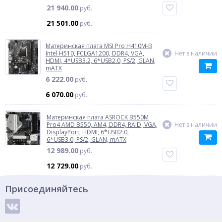
21 940.00
руб.
21 501.00
руб.
Материнская плата MSI Pro H410M-B
Intel H510, FCLGA1200, DDR4, VGA,
Нет в наличии
HDMI, 4*USB3.2, 6*USB2.0, PS/2, GLAN,
mATX
6 222.00
руб.
6 070.00
руб.
Материнская плата ASROCK B550M
Pro4 AMD B550, AM4, DDR4, RAID, VGA,
Нет в наличии
DisplayPort, HDMI, 6*USB2.0,
6*USB3.0, PS/2, GLAN, mATX
12 989.00
руб.
12 729.00
руб.
Присоединяйтесь