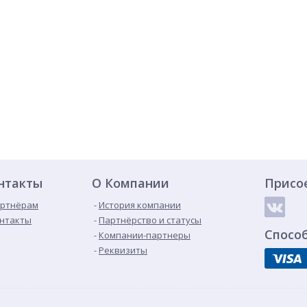
нтакты
О Компании
Присо
ртнёрам
История компании
нтакты
Партнёрство и статусы
Спосо
Компании-партнеры
Реквизиты