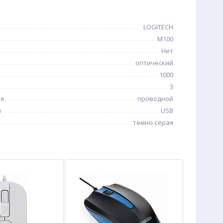
LOGITECH
M100
Нет
оптический
1000
3
ия
проводной
я
USB
темно-серая