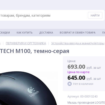
 СКИДКИ
КАК КУПИТЬ
ДОСТАВКА
ВОЗВРАТ И ОБМЕН ТОВАРА
П
в
|
ПЕРИФЕРИЯ И ОРГТЕХНИКА
|
Устройства ввода и манипуляторы
ECH M100, темно-серая
Цена:
693.00
руб. за шт
Цена по карте:
645.00
руб. за шт
Нет в наличии
Артикул: 00-00010240
Мышь проводная LOGITEC