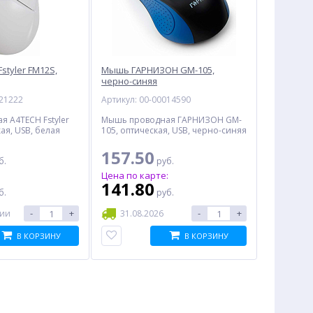
styler FM12S,
Мышь ГАРНИЗОН GM-105,
черно-синяя
021222
Артикул: 00-00014590
 A4TECH Fstyler
Мышь проводная ГАРНИЗОН GM-
ая, USB, белая
105, оптическая, USB, черно-синяя
157.50
б.
руб.
:
Цена по карте:
141.80
б.
руб.
-
+
-
+
чии
31.08.2026
В КОРЗИНУ
В КОРЗИНУ