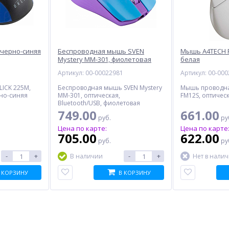
 черно-синяя
Беспроводная мышь SVEN
Мышь A4TECH F
Mystery MM-301, фиолетовая
белая
1
Артикул: 00-00022981
Артикул: 00-00
ICK 225M,
Беспроводная мышь SVEN Mystery
Мышь проводная
рно-синяя
MM-301, оптическая,
FM12S, оптическ
Bluetooth/USB, фиолетовая
749.00
661.00
руб.
ру
Цена по карте:
Цена по карте
705.00
622.00
руб.
ру
-
+
-
+
В наличии
Нет в нали
 КОРЗИНУ
В КОРЗИНУ