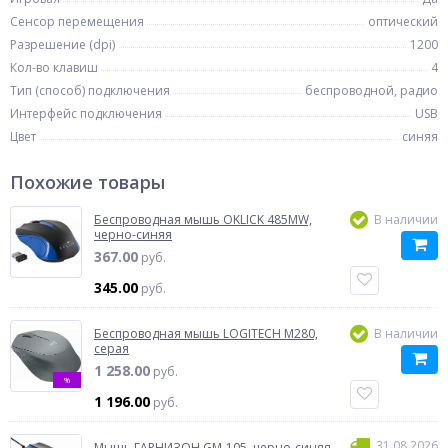
Сенсор перемещения
оптический
Разрешение (dpi)
1200
Кол-во клавиш
4
Тип (способ) подключения
беспроводной, радио
Интерфейс подключения
USB
Цвет
синяя
Похожие товары
Беспроводная мышь OKLICK 485MW,
В наличии
черно-синяя
367.00
руб.
345.00
руб.
Беспроводная мышь LOGITECH M280,
В наличии
серая
1 258.00
руб.
%
1 196.00
руб.
31.08.2026
Мышь ГАРНИЗОН GM-105, черно-синяя