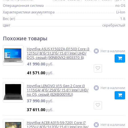
Операционная система
no OS
Характеристики аккумулятора
Li-Ion
Вес (кг)
1.8
Цвет
серебристый
Похожие товары
Ноутбук ASUS X1502ZA-EJ1503 Core i3
Нет в наличии
1215U/ 8Гб/ 512Гб/ 15.6"/ Intel UHD/
DOS, серый (90NB0VX2-M03370_8)
41 990.00
руб.
41 571.00
руб.
Ноутбук LENOVO V15 Gen 2 Core i3
Нет в наличии
1115G4/ 4Гб/ 256Гб/ 15.6"/ Intel UHD/
no OS, серый (82KB0001RU)
37 990.00
руб.
37 611.00
руб.
Ноутбук ACER A315-59-7201 Core i7
Нет в наличии
1255U/ 8Гб/ 512Гб/ 15.6"/ Intel Iris Xe/