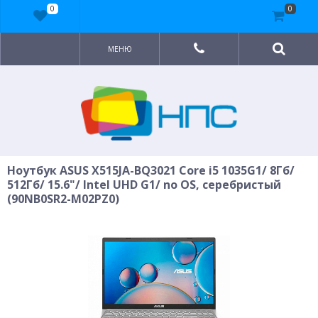
0
0
МЕНЮ
Ноутбук ASUS X515JA-BQ3021 Core i5 1035G1/ 8Гб/
512Гб/ 15.6"/ Intel UHD G1/ no OS, серебристый
(90NB0SR2-M02PZ0)