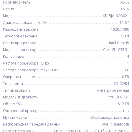
Производитель
ASUS
Серия
X515
Модель
X515JA-BQ3021
Диагональ экрана, дюйм
15.6 "
Разрешение экрана
1920x1080
Технологии экрана
Oled
Серия процессора
Intel Core i5
Модель процессора
Core i5 1035G1
Кол-во ядер
4
Частота процессора (GHz)
1
Частота процессора, max (GHz)
3.6
Оперативная память
8 Гб
Тип памяти
SO-DDR4
Тип видеокарты
интегрированная
Модель видеокарты
Intel UHD G1
Объем SSD
512 Гб
Оптический привод
нет
Мультимедиа
Web-камера, колонки
Беспроводная передача данных
Wi-Fi / Bluetooth
Порты и разъемы
HDMI, 2*USB2.0, 1*USB3.0, 1*USB3.1 Type-C