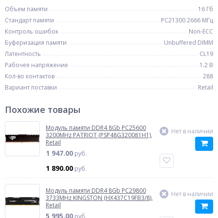
Объем памяти
16 Гб
Стандарт памяти
PC21300 2666 МГц
Контроль ошибок
Non-ECC
Буферизация памяти
Unbuffered DIMM
Латентность
CL19
Рабочее напряжение
1.2 В
Кол-во контактов
288
Вариант поставки
Retail
Похожие товары
Модуль памяти DDR4 8Gb PC25600
Нет в наличии
3200MHz PATRIOT (PSP48G320081H1),
Retail
1 947.00
руб.
1 890.00
руб.
Модуль памяти DDR4 8Gb PC29800
Нет в наличии
3733MHz KINGSTON (HX437C19FB3/8),
Retail
5 995.00
руб.