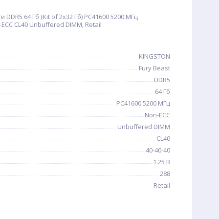
DDR5 64 Гб (Kit of 2x32 Гб) PC41600 5200 МГц
ECC CL40 Unbuffered DIMM, Retail
KINGSTON
Fury Beast
DDR5
64 Гб
PC41600 5200 МГц
Non-ECC
Unbuffered DIMM
CL40
40-40-40
1.25 В
288
Retail