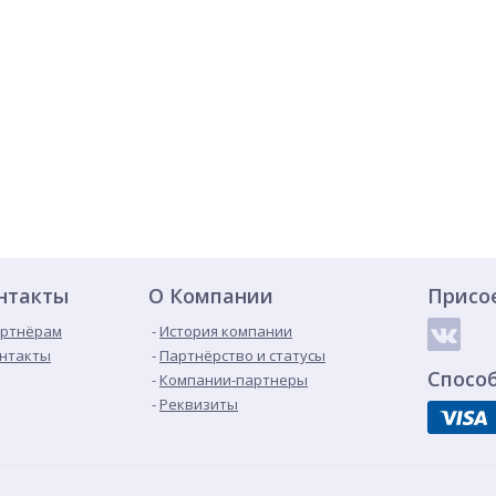
нтакты
О Компании
Присо
ртнёрам
История компании
нтакты
Партнёрство и статусы
Спосо
Компании-партнеры
Реквизиты