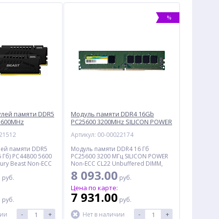
%
улей памяти DDR5
Модуль памяти DDR4 16Gb
5600MHz
PC25600 3200MHz SILICON POWER
6C36BBEK2-32),
(SP016GBLFU320B02), Retail
021512
Артикул: 00-00022174
лей памяти DDR5
Модуль памяти DDR4 16 Гб
16 Гб) PC44800 5600
PC25600 3200 МГц SILICON POWER
ury Beast Non-ECC
Non-ECC CL22 Unbuffered DIMM,
 DIMM, Retail
Retail
0
8 093.00
руб.
руб.
:
Цена по карте:
0
7 931.00
руб.
руб.
-
+
-
+
чии
Нет в наличии