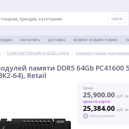
 СКИДКИ
КАК КУПИТЬ
ДОСТАВКА
ВОЗВРАТ И ОБМЕН ТОВАРА
П
в
|
КОМПЛЕКТУЮЩИЕ И АКСЕССУАРЫ
|
Комплектующие для компь
одулей памяти DDR5 64Gb PC41600
K2-64), Retail
Цена:
25,900.00
руб. за
Цена по карте:
25,384.00
руб. за
Нет в наличии