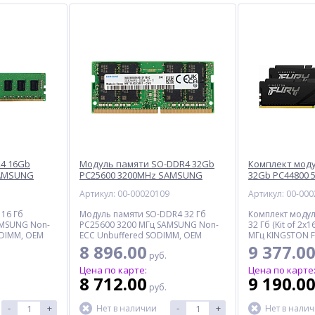
4 16Gb
Модуль памяти SO-DDR4 32Gb
Комплект мод
SAMSUNG
PC25600 3200MHz SAMSUNG
32Gb PC44800 
), OEM
(M471A4G43AB1-CWE), OEM
KINGSTON (KF55
5
Артикул: 00-00020109
Артикул: 00-00
Retail
16 Гб
Модуль памяти SO-DDR4 32 Гб
Комплект моду
AMSUNG Non-
PC25600 3200 МГц SAMSUNG Non-
32 Гб (Kit of 2x
 DIMM, OEM
ECC Unbuffered SODIMM, OEM
МГц KINGSTON F
CL36 Unbuffered
8 896.00
9 377.0
руб.
Цена по карте:
Цена по карте
8 712.00
9 190.0
руб.
-
+
-
+
Нет в наличии
Нет в нали