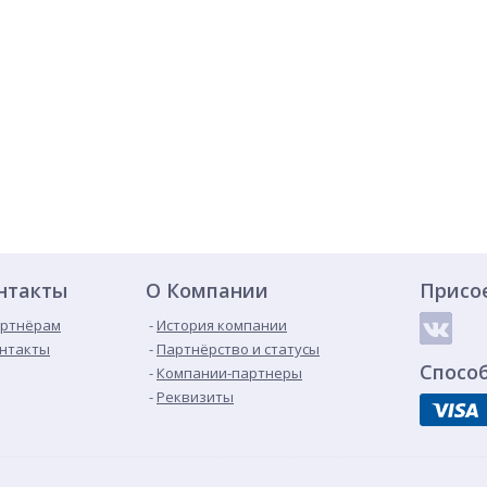
нтакты
О Компании
Присо
ртнёрам
История компании
нтакты
Партнёрство и статусы
Спосо
Компании-партнеры
Реквизиты