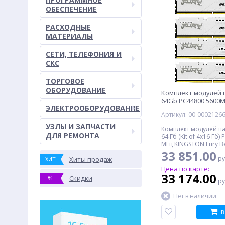
ОБЕСПЕЧЕНИЕ
РАСХОДНЫЕ
МАТЕРИАЛЫ
СЕТИ, ТЕЛЕФОНИЯ И
СКС
ТОРГОВОЕ
ОБОРУДОВАНИЕ
Комплект модулей 
64Gb PC44800 5600
ЭЛЕКТРООБОРУДОВАНИЕ
KINGSTON (KF556C40
Артикул: 00-0002126
Retail
УЗЛЫ И ЗАПЧАСТИ
Комплект модулей п
ДЛЯ РЕМОНТА
64 Гб (Kit of 4x16 Гб)
МГц KINGSTON Fury B
CL40 Unbuffered DIMM,
33 851.00
ру
Хиты продаж
ХИТ
Цена по карте:
33 174.00
Скидки
%
ру
Нет в наличии
В