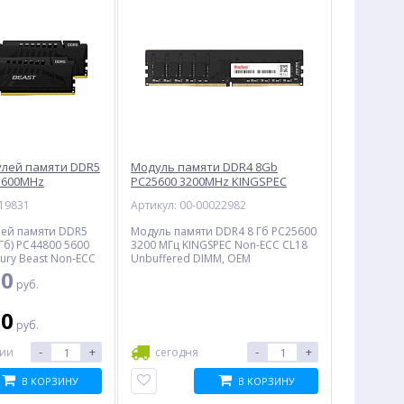
улей памяти DDR5
Модуль памяти DDR4 8Gb
5600MHz
PC25600 3200MHz KINGSPEC
6C40BBK2-16),
(KS3200D4P13508G), OEM
019831
Артикул: 00-00022982
лей памяти DDR5
Модуль памяти DDR4 8 Гб PC25600
8 Гб) PC44800 5600
3200 МГц KINGSPEC Non-ECC CL18
ury Beast Non-ECC
Unbuffered DIMM, OEM
 DIMM, Retail
00
руб.
:
00
руб.
-
+
-
+
чии
сегодня
В КОРЗИНУ
В КОРЗИНУ