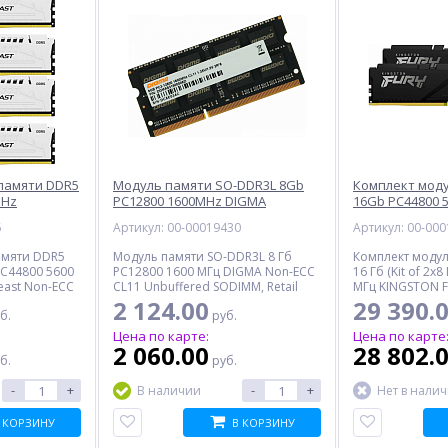
памяти DDR5
Модуль памяти SO-DDR3L 8Gb
Комплект мод
MHz
PC12800 1600MHz DIGMA
16Gb PC44800 
BWK4-64),
(DGMAS31600008D), Retail
KINGSTON (KF55
6
Артикул: 00-00019430
Артикул: 00-00
Retail
амяти DDR5
Модуль памяти SO-DDR3L 8 Гб
Комплект моду
 PC44800 5600
PC12800 1600 МГц DIGMA Non-ECC
16 Гб (Kit of 2x
east Non-ECC
CL11 Unbuffered SODIMM, Retail
МГц KINGSTON F
 Retail
CL40 Unbuffered
2 124.00
29 390.
б.
руб.
Цена по карте:
Цена по карте
2 060.00
28 802.
б.
руб.
-
+
-
+
В наличии
Нет в нали
 КОРЗИНУ
В КОРЗИНУ