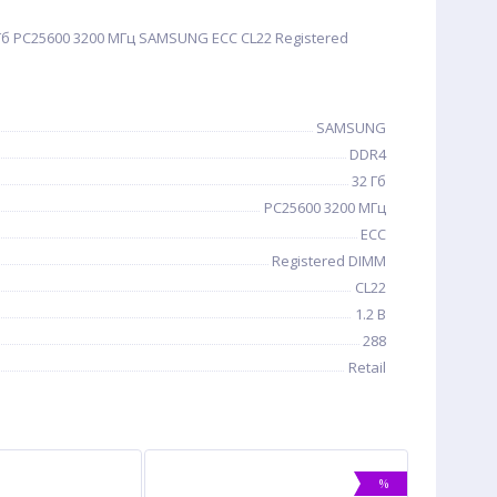
б PC25600 3200 МГц SAMSUNG ECC CL22 Registered
SAMSUNG
DDR4
32 Гб
PC25600 3200 МГц
ECC
Registered DIMM
CL22
1.2 В
288
Retail
%