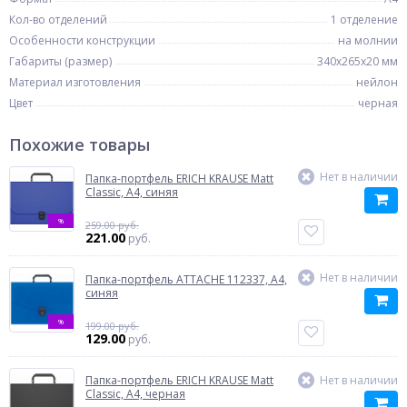
Кол-во отделений
1 отделение
Особенности конструкции
на молнии
Габариты (размер)
340x265x20 мм
Материал изготовления
нейлон
Цвет
черная
Похожие товары
Нет в наличии
Папка-портфель ERICH KRAUSE Matt
Classic, A4, синяя
%
259.00 руб.
221.00
руб.
Нет в наличии
Папка-портфель ATTACHE 112337, A4,
синяя
%
199.00 руб.
129.00
руб.
Папка-портфель ERICH KRAUSE Matt
Нет в наличии
Classic, A4, черная