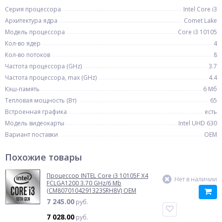
Серия процессора
Intel Core i3
Архитектура ядра
Comet Lake
Модель процессора
Core i3 10105
Кол-во ядер
4
Кол-во потоков
8
Частота процессора (GHz)
3.7
Частота процессора, max (GHz)
4.4
Кэш-память
6 Мб
Тепловая мощность (Вт)
65
Встроенная графика
есть
Модель видеокарты
Intel UHD 630
Вариант поставки
OEM
Похожие товары
Процессор INTEL Core i3 10105F X4
Нет в наличии
FCLGA1200 3.70 GHz/6 Mb
(CM8070104291323SRH8V) OEM
7 245.00
руб.
7 028.00
руб.