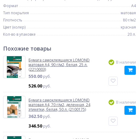
Формат
A4
Тип покрытия
матовая
Плотность
80 г/м2
Цвет (колер)
красная
Кол-во в упаковке
20 л.
Похожие товары
Бумага самоклеящаяся LOMOND
В наличии
матовая A4, 90 г/м2, белая, 25 л.
(2210003)
550.00
руб.
526.00
руб.
Бумага самоклеящаяся LOMOND
В наличии
матовая A4, 70 г/м2, деленная, 24
этикетки, белая, 50 л. (2100175)
362.50
руб.
346.50
руб.