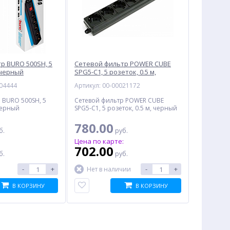
р BURO 500SH, 5
Сетевой фильтр POWER CUBE
 черный
SPG5-С1, 5 розеток, 0.5 м,
черный
004444
Артикул: 00-00021172
 BURO 500SH, 5
Сетевой фильтр POWER CUBE
черный
SPG5-С1, 5 розеток, 0.5 м, черный
780.00
б.
руб.
:
Цена по карте:
702.00
б.
руб.
-
+
-
+
Нет в наличии
В КОРЗИНУ
В КОРЗИНУ