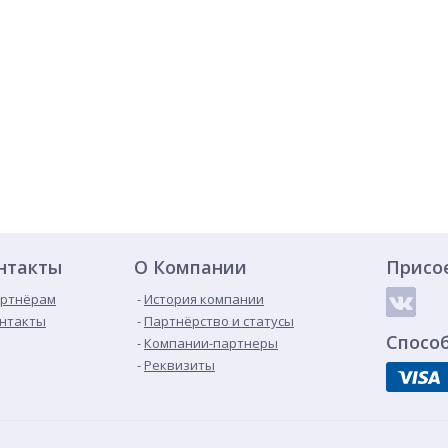
нтакты
О Компании
Присо
ртнёрам
История компании
нтакты
Партнёрство и статусы
Спосо
Компании-партнеры
Реквизиты