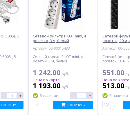
O 500SL, 5
Сетевой фильтр PILOT mini, 4
Сетевой фильт
розетки, 3 м, белый
розеток, 10 м,
9
Артикул: 00-00015433
Артикул: 00-00
 500SL, 5
Сетевой фильтр PILOT mini, 4
Сетевой фильтр
розетки, 3 м, белый
розеток, 10 м, 
1 242.00
551.00
руб.
ру
Цена по карте:
Цена по карте
1 193.00
513.00
руб.
ру
-
+
-
+
В наличии
В наличии
 КОРЗИНУ
В КОРЗИНУ