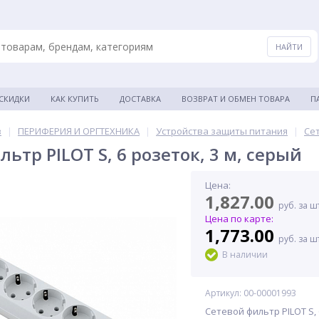
 СКИДКИ
КАК КУПИТЬ
ДОСТАВКА
ВОЗВРАТ И ОБМЕН ТОВАРА
П
в
|
ПЕРИФЕРИЯ И ОРГТЕХНИКА
|
Устройства защиты питания
|
Се
ьтр PILOT S, 6 розеток, 3 м, серый
Цена:
1,827.00
руб. за ш
Цена по карте:
1,773.00
руб. за ш
В наличии
Артикул: 00-00001993
Сетевой фильтр PILOT S, 