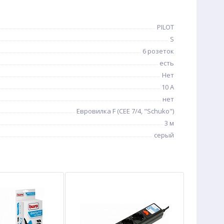
PILOT
S
6 розеток
есть
Нет
10 А
нет
Евровилка F (CEE 7/4, "Schuko")
3 м
серый