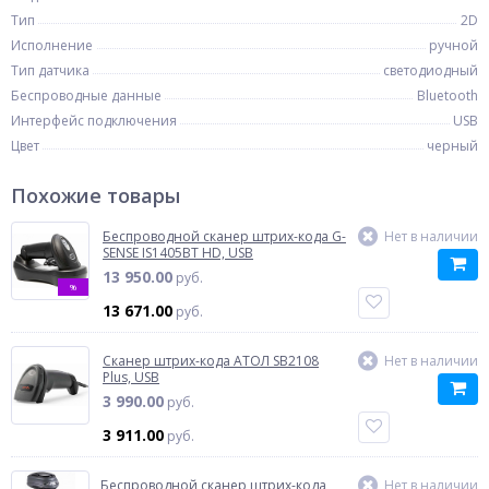
Тип
2D
Исполнение
ручной
Тип датчика
светодиодный
Беспроводные данные
Bluetooth
Интерфейс подключения
USB
Цвет
черный
Похожие товары
Беспроводной сканер штрих-кода G-
Нет в наличии
SENSE IS1405BT HD, USB
13 950.00
руб.
%
13 671.00
руб.
Сканер штрих-кода АТОЛ SB2108
Нет в наличии
Plus, USB
3 990.00
руб.
3 911.00
руб.
Беспроводной сканер штрих-кода
Нет в наличии