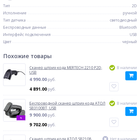
Тип
2D
Исполнение
ручной
Тип датчика
светодиодный
Беспроводные данные
Bluetooth
Интерфейс подключения
USB
Цвет
черный
Похожие товары
Сканер штрих-кода MERTECH 2210 P2D,
В наличии
USB
4 990.00
руб.
4 891.00
руб.
Беспроводной сканер штрих-кода АТОЛ
В наличии
SB3100BT, USB
9 900.00
руб.
%
9 702.00
руб.
Сканер штрих-кода АТОЛ SB2108
Нет в наличии