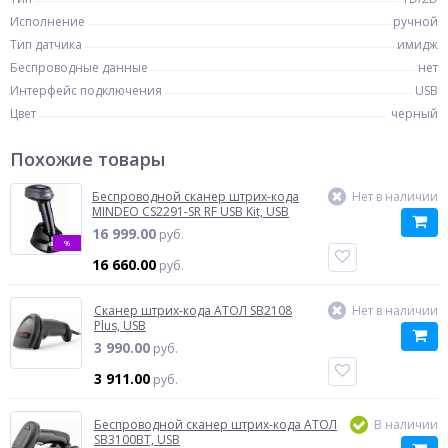
Исполнение
ручной
Тип датчика
имидж
Беспроводные данные
нет
Интерфейс подключения
USB
Цвет
черный
Похожие товары
Беспроводной сканер штрих-кода
Нет в наличии
MINDEO CS2291-SR RF USB Kit, USB
16 999.00
руб.
%
16 660.00
руб.
Сканер штрих-кода АТОЛ SB2108
Нет в наличии
Plus, USB
3 990.00
руб.
3 911.00
руб.
Беспроводной сканер штрих-кода АТОЛ
В наличии
SB3100BT, USB