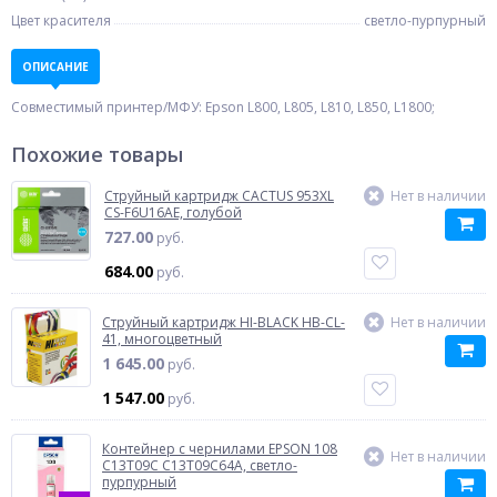
Цвет красителя
светло-пурпурный
ОПИСАНИЕ
Совместимый принтер/МФУ: Epson L800, L805, L810, L850, L1800;
Похожие товары
Струйный картридж CACTUS 953XL
Нет в наличии
CS-F6U16AE, голубой
727.00
руб.
684.00
руб.
Струйный картридж HI-BLACK HB-CL-
Нет в наличии
41, многоцветный
1 645.00
руб.
1 547.00
руб.
Контейнер с чернилами EPSON 108
Нет в наличии
C13T09C C13T09C64A, светло-
пурпурный