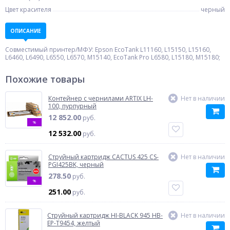
Цвет красителя
черный
ОПИСАНИЕ
Совместимый принтер/МФУ: Epson EcoTank L11160, L15150, L15160,
L6460, L6490, L6550, L6570, M15140, EcoTank Pro L6580, L15180, M15180;
Похожие товары
Контейнер с чернилами ARTIX LH-
Нет в наличии
100, пурпурный
12 852.00
руб.
%
12 532.00
руб.
Струйный картридж CACTUS 425 CS-
Нет в наличии
PGI425BK, черный
278.50
руб.
%
251.00
руб.
Струйный картридж HI-BLACK 945 HB-
Нет в наличии
EP-T9454, желтый