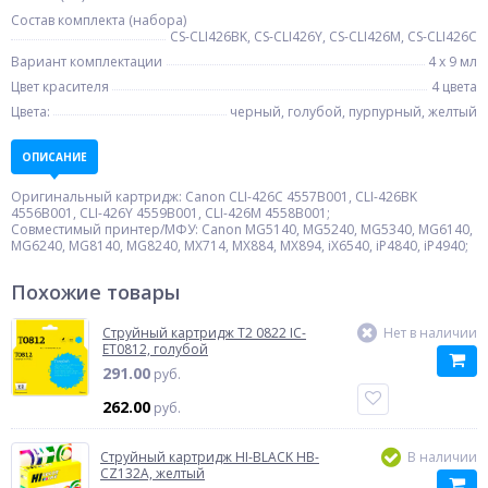
Состав комплекта (набора)
CS-CLI426BK, CS-CLI426Y, CS-CLI426M, CS-CLI426C
Вариант комплектации
4 x 9 мл
Цвет красителя
4 цвета
Цвета:
черный, голубой, пурпурный, желтый
ОПИСАНИЕ
Оригинальный картридж: Canon CLI-426C 4557B001, CLI-426BK
4556B001, CLI-426Y 4559B001, CLI-426M 4558B001;
Совместимый принтер/МФУ: Canon MG5140, MG5240, MG5340, MG6140,
MG6240, MG8140, MG8240, MX714, MX884, MX894, iX6540, iP4840, iP4940;
Похожие товары
Струйный картридж T2 0822 IC-
Нет в наличии
ET0812, голубой
291.00
руб.
262.00
руб.
Струйный картридж HI-BLACK HB-
В наличии
CZ132A, желтый