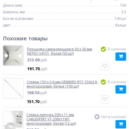
Длина (мм)
150
Ширина, мм
3.2
Кол-во в упаковке:
100 шт
Цвет
белые
Похожие товары
Площадка самоклеющаяся 30 x 30 мм
В наличии
NETKO 54151, белая (50 шт)
213.00
руб.
191.70
руб.
Стяжки 150 x 3.6 мм GEMBIRD RYT-150х3.6,
В наличии
многоразовая, белые (100 шт)
168.50
руб.
151.70
руб.
Стяжка-липучка 200 x 11 мм
Нет в наличии
CABLEXPERT VT-200x11WT,
многоразовая, белая (12 шт)