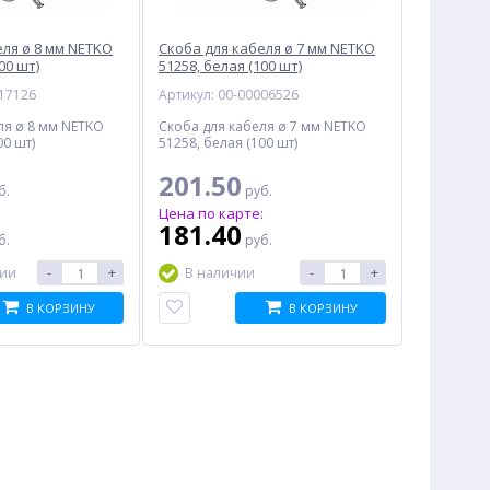
еля ø 8 мм NETKO
Скоба для кабеля ø 7 мм NETKO
00 шт)
51258, белая (100 шт)
017126
Артикул: 00-00006526
ля ø 8 мм NETKO
Скоба для кабеля ø 7 мм NETKO
00 шт)
51258, белая (100 шт)
201.50
б.
руб.
:
Цена по карте:
181.40
б.
руб.
-
+
-
+
чии
В наличии
В КОРЗИНУ
В КОРЗИНУ