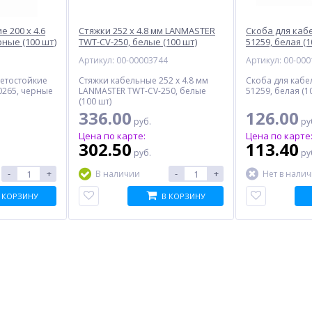
 200 x 4.6
Стяжки 252 x 4.8 мм LANMASTER
Скоба для каб
рные (100 шт)
TWT-CV-250, белые (100 шт)
51259, белая (1
7
Артикул: 00-00003744
Артикул: 00-00
ветостойкие
Стяжки кабельные 252 x 4.8 мм
Скоба для кабе
0265, черные
LANMASTER TWT-CV-250, белые
51259, белая (1
(100 шт)
336.00
126.00
руб.
ру
Цена по карте:
Цена по карте
302.50
113.40
руб.
ру
-
+
-
+
В наличии
Нет в нали
 КОРЗИНУ
В КОРЗИНУ