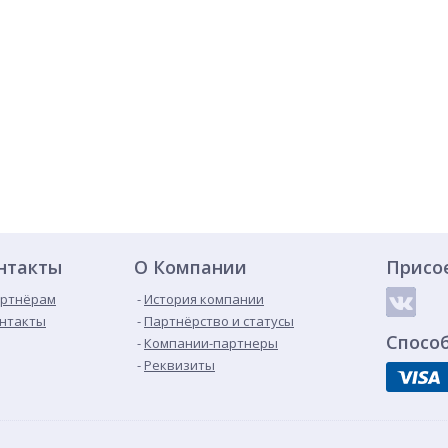
нтакты
О Компании
Присо
ртнёрам
История компании
нтакты
Партнёрство и статусы
Спосо
Компании-партнеры
Реквизиты