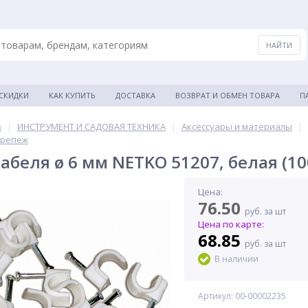
 СКИДКИ
КАК КУПИТЬ
ДОСТАВКА
ВОЗВРАТ И ОБМЕН ТОВАРА
П
в
|
ИНСТРУМЕНТ И САДОВАЯ ТЕХНИКА
|
Аксессуары и материалы
|
крепеж
абеля ø 6 мм NETKO 51207, белая (10
Цена:
76.50
руб. за шт
Цена по карте:
68.85
руб. за шт
В наличии
Артикул: 00-00002235