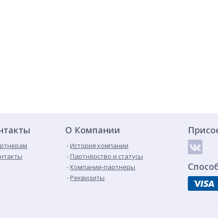
нтакты
О Компании
Присо
ртнёрам
История компании
нтакты
Партнёрство и статусы
Спосо
Компании-партнеры
Реквизиты