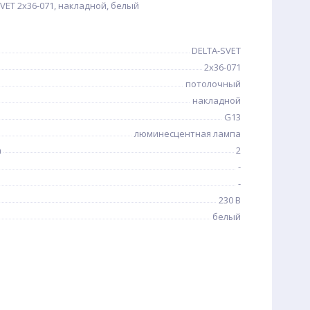
ET 2х36-071, накладной, белый
DELTA-SVET
2х36-071
потолочный
накладной
G13
люминесцентная лампа
а
2
-
-
230 В
белый