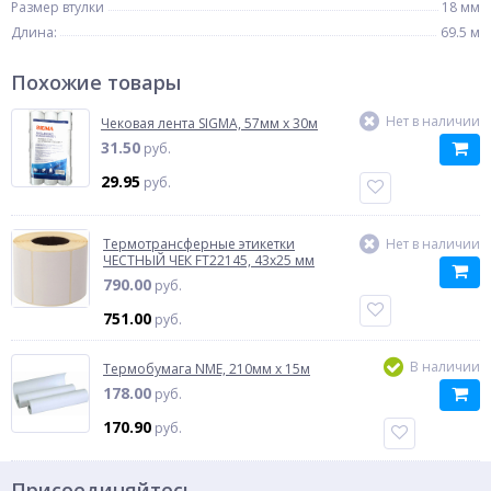
Размер втулки
18 мм
Длина:
69.5 м
Похожие товары
Нет в наличии
Чековая лента SIGMA, 57мм x 30м
31.50
руб.
29.95
руб.
Термотрансферные этикетки
Нет в наличии
ЧЕСТНЫЙ ЧЕК FT22145, 43x25 мм
790.00
руб.
751.00
руб.
В наличии
Термобумага NME, 210мм x 15м
178.00
руб.
170.90
руб.
Присоединяйтесь