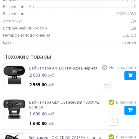
Разрешение, Мп
2
Разрешение
1920x1080
Автофокус
Да
Встроенный микрофон
Да
Интерфейс подключения
USB 2.0
Цвет
черная
Похожие товары
Нет в наличии
Веб-камера A4TECH PK-925H, черная
2 633.00
руб.
2 555.00
руб.
Веб-камера GENIUS FaceCam 1000X V2,
В наличии
черная
1 690.00
руб.
1 640.00
руб.
В наличии
Веб-камера OKLICK OK-C013FH, черная