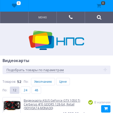
0
0
МЕНЮ
Видеокарты
Подобрать товары по параметрам
52
Товаров:
По
:
Умолчанию
Цене
По
:
12
24
48
Видеокарта ASUS GeForce GTX 1050 Ti
В наличии
Cerberus 4Гб GDDR5 128-bit, Retail
(90YV0A74-M0NA00)