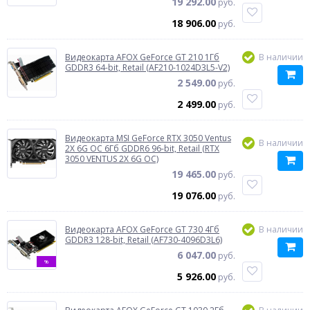
19 292.00
руб.
18 906.00
руб.
Видеокарта AFOX GeForce GT 210 1Гб
В наличии
GDDR3 64-bit, Retail (AF210-1024D3L5-V2)
2 549.00
руб.
2 499.00
руб.
Видеокарта MSI GeForce RTX 3050 Ventus
В наличии
2X 6G OC 6Гб GDDR6 96-bit, Retail (RTX
3050 VENTUS 2X 6G OC)
19 465.00
руб.
19 076.00
руб.
Видеокарта AFOX GeForce GT 730 4Гб
В наличии
GDDR3 128-bit, Retail (AF730-4096D3L6)
6 047.00
руб.
%
5 926.00
руб.