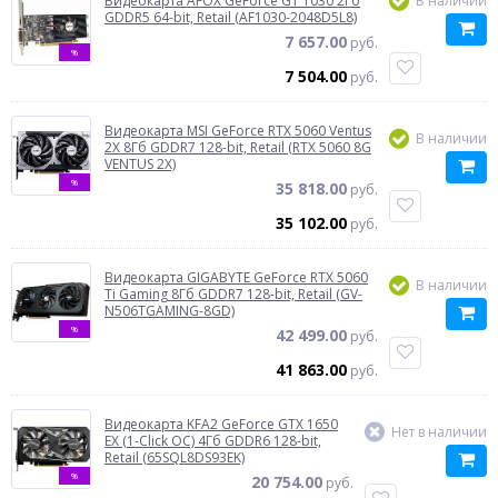
Видеокарта AFOX GeForce GT 1030 2Гб
В наличии
GDDR5 64-bit, Retail (AF1030-2048D5L8)
7 657.00
руб.
%
7 504.00
руб.
Видеокарта MSI GeForce RTX 5060 Ventus
В наличии
2X 8Гб GDDR7 128-bit, Retail (RTX 5060 8G
VENTUS 2X)
%
35 818.00
руб.
35 102.00
руб.
Видеокарта GIGABYTE GeForce RTX 5060
В наличии
Ti Gaming 8Гб GDDR7 128-bit, Retail (GV-
N506TGAMING-8GD)
%
42 499.00
руб.
41 863.00
руб.
Видеокарта KFA2 GeForce GTX 1650
Нет в наличии
EX (1-Click OC) 4Гб GDDR6 128-bit,
Retail (65SQL8DS93EK)
%
20 754.00
руб.