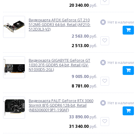
20 340.00
руб.
Видеокарта AFOX GeForce GT 210
Нет в наличии
512Мб GDDR3 64-bit, Retail (AF210-
512D3L3-V2)
2 563.00
руб.
2 513.00
руб.
Видеокарта GIGABYTE GeForce GT
Нет в наличии
1030 2Гб GDDR5 64-bit, Retail (GV-
N1030D5-2GL)
9 005.00
руб.
8 781.00
руб.
Видеокарта PALIT GeForce RTX 3060
Нет в наличии
StormX 8Гб GDDR6 128-bit, Retail
(NE63060019P1-190AF)
33 890.00
руб.
31 340.00
руб.