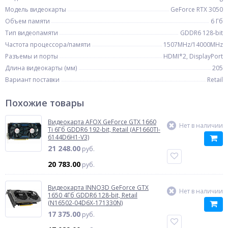
Модель видеокарты
GeForce RTX 3050
Объем памяти
6 Гб
Тип видеопамяти
GDDR6 128-bit
Частота процессора/памяти
1507MHz/14000MHz
Разъемы и порты
HDMI*2, DisplayPort
Длина видеокарты (мм)
205
Вариант поставки
Retail
Похожие товары
Видеокарта AFOX GeForce GTX 1660
Нет в наличии
Ti 6Гб GDDR6 192-bit, Retail (AF1660TI-
6144D6H1-V3)
21 248.00
руб.
20 783.00
руб.
Видеокарта INNO3D GeForce GTX
Нет в наличии
1650 4Гб GDDR6 128-bit, Retail
(N16502-04D6X-171330N)
17 375.00
руб.