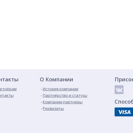
нтакты
О Компании
Присо
ртнёрам
История компании
нтакты
Партнёрство и статусы
Спосо
Компании-партнеры
Реквизиты