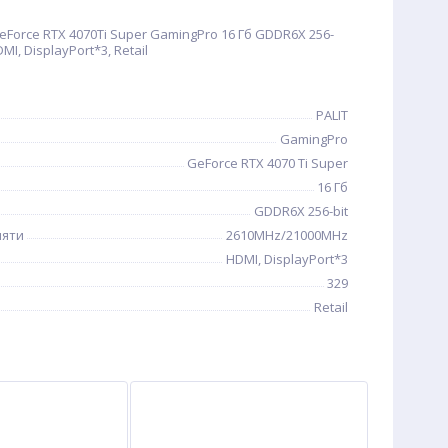
eForce RTX 4070Ti Super GamingPro 16 Гб GDDR6X 256-
I, DisplayPort*3, Retail
PALIT
GamingPro
GeForce RTX 4070 Ti Super
16 Гб
GDDR6X 256-bit
мяти
2610MHz/21000MHz
HDMI, DisplayPort*3
329
Retail