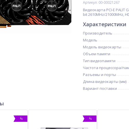
Артикул: 00-00021267
Видеокарта PCI-E PALIT G
bit 2610MHz/21000MHz, HDM
Характеристики
Производитель
Модель
Модель видеокарты
Объем памяти
Тип видеопамяти
Частота процессора/па
Разъемы и порты
Длина видеокарты (мм)
Вариант поставки
ры
%
%