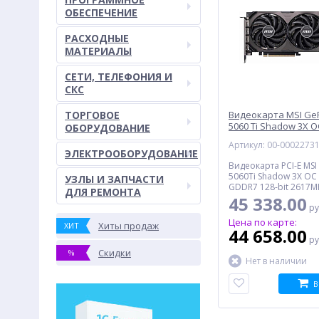
ОБЕСПЕЧЕНИЕ
РАСХОДНЫЕ
МАТЕРИАЛЫ
СЕТИ, ТЕЛЕФОНИЯ И
СКС
ТОРГОВОЕ
Видеокарта MSI GeF
5060 Ti Shadow 3X OC
ОБОРУДОВАНИЕ
GDDR7 128-bit, Retail
Артикул: 00-0002273
8G SHADOW 3X OC C
ЭЛЕКТРООБОРУДОВАНИЕ
Видеокарта PCI-E MSI
5060Ti Shadow 3X OC c
УЗЛЫ И ЗАПЧАСТИ
GDDR7 128-bit 2617M
ДЛЯ РЕМОНТА
HDMI, DisplayPort*3, R
45 338.00
ру
Цена по карте:
Хиты продаж
ХИТ
44 658.00
ру
Скидки
%
Нет в наличии
В