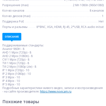
Разрешение (max)
2 Мп 1080n (960x1080)
Кол-во каналов
8 каналов
Кол-во дисков (max)
1
Поддержка PoE
Нет
Порты и разъемы
8*BNC, VGA, HDMI, RJ-45, 2*USB, RCA audio in/out
ОПИСАНИЕ
Поддерживаемые стандарты:
Аналог 960H - 8
AHD 1 Mpix (720p) - 8
AHD 2 Mpix (1080n) - 8
CVI 1 Mpix (720p) - 8
TVI 1 Mpix (720p) - 8
TVI 2 Mpix (1080p Lite) - 8
IP 1 Mpix (720p) - 10
IP 2 Mpix (1080p) - 10
IP 3 Mpix - 10
IP 4 Mpix - 10
IP 5 Mpix - 10
Подробные характеристики живого видео, записи и воспроизведения
- на сайте производителя:
https://www.novicam.ru
Похожие товары