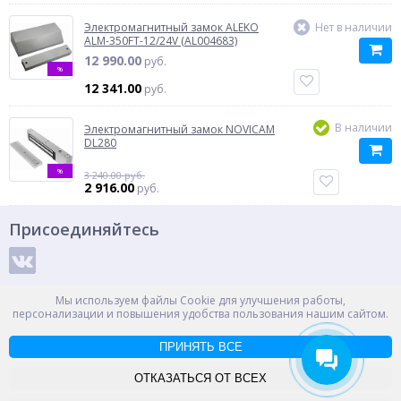
Электромагнитный замок ALEKO
Нет в наличии
ALM-350FT-12/24V (AL004683)
12 990.00
руб.
%
12 341.00
руб.
В наличии
Электромагнитный замок NOVICAM
DL280
%
3 240.00 руб.
2 916.00
руб.
Присоединяйтесь
Способы оплаты
Мы используем файлы Cookie для улучшения работы,
персонализации и повышения удобства пользования нашим сайтом.
ПРИНЯТЬ ВСЕ
© ООО "НПС+", 2012-2026
Россия, Великий Новгород, пр. Александра Корсунова 14А
ОТКАЗАТЬСЯ ОТ ВСЕХ
Контакты
Карта сайта