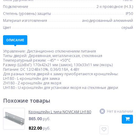
Подключение
2-х проводное (Н.З.)
Степень (уровень) защиты
IP50
Материал изготовления
анодированный алюминий
Цвет
серый
ОПИСАНИЕ
Управление: Дистанционно отключением питания
Типы дверей: Деревянная, металлическая, стеклянная
Температурный режим: --45° ~ +50°С
Размер (ШxВxГ): 170x42x21 мм (замок), 130x33x11 мм (якорь)
Питание: DC 12/24В±10%, 0.36/0.18А, 4.4Вт
Для разных типов дверей к замку приобретаются кронштейны:
LH180 - L-кронштейн для замка
ZH180 - Z-кронштейн для якоря
UH180 - U-кронштейн для установки якоря на стекляные двери
Похожие товары
Нет в наличии
Кронштейн L типа NOVICAM LH180
865.00
руб.
822.00
руб.