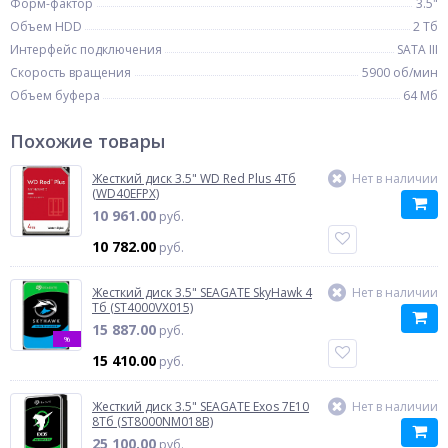
Форм-фактор
3.5"
Объем HDD
2 Тб
Интерфейс подключения
SATA III
Скорость вращения
5900 об/мин
Объем буфера
64 Мб
Похожие товары
Жесткий диск 3.5" WD Red Plus 4Тб
Нет в наличии
(WD40EFPX)
10 961.00
руб.
10 782.00
руб.
Жесткий диск 3.5" SEAGATE SkyHawk 4
Нет в наличии
Тб (ST4000VX015)
15 887.00
руб.
%
15 410.00
руб.
Жесткий диск 3.5" SEAGATE Exos 7E10
Нет в наличии
8Тб (ST8000NM018B)
25 100.00
руб.