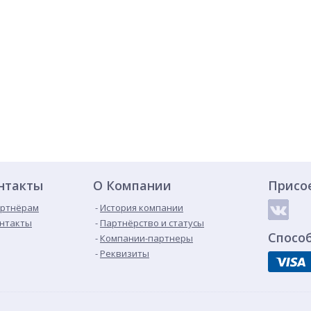
нтакты
О Компании
Присо
ртнёрам
История компании
нтакты
Партнёрство и статусы
Спосо
Компании-партнеры
Реквизиты