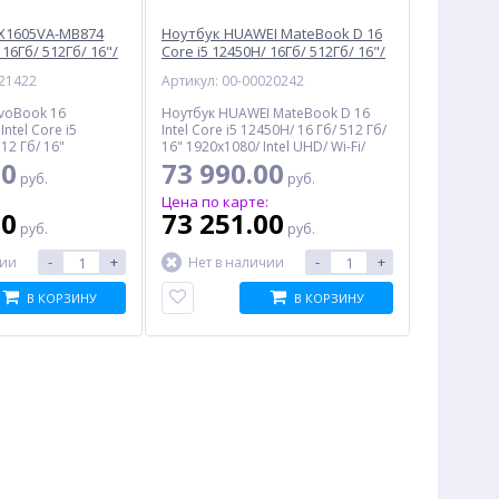
X1605VA-MB874
Ноутбук HUAWEI MateBook D 16
 16Гб/ 512Гб/ 16"/
Core i5 12450H/ 16Гб/ 512Гб/ 16"/
no OS, черный
Intel UHD/ no OS, серебристый
021422
Артикул: 00-00020242
320)
(53013TPC)
ivoBook 16
Ноутбук HUAWEI MateBook D 16
ntel Core i5
Intel Core i5 12450H/ 16 Гб/ 512 Гб/
12 Гб/ 16"
16" 1920x1080/ Intel UHD/ Wi-Fi/
ris Xe/ Wi-Fi/
Bluetooth/ no OS, серебристый
00
73 990.00
руб.
руб.
S, черный
:
Цена по карте:
00
73 251.00
руб.
руб.
%
%
-
+
-
+
чии
Нет в наличии
В КОРЗИНУ
В КОРЗИНУ
Струйный картридж
Телевизор HAIER Smart TV
Блок
CACTUS CS-PGI520BK,
M1, 43", Ultra HD 4K, LED,
UNS450
черный
Smart TV, черный
240.50
24 741.00
1
руб.
руб.