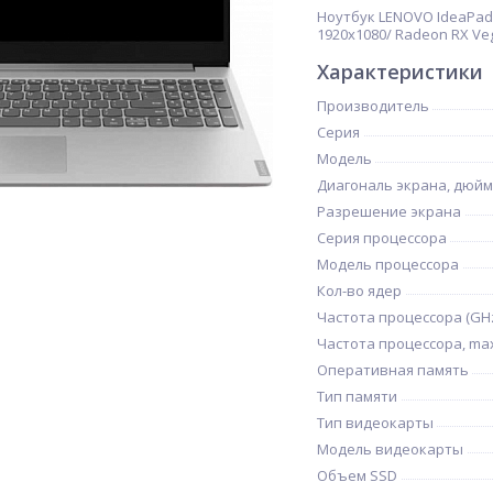
Ноутбук LENOVO IdeaPad 3
1920x1080/ Radeon RX Veg
Характеристики
Производитель
Серия
Модель
Диагональ экрана, дюйм
Разрешение экрана
Серия процессора
Модель процессора
Кол-во ядер
Частота процессора (GH
Частота процессора, max
Оперативная память
Тип памяти
Тип видеокарты
Модель видеокарты
Объем SSD