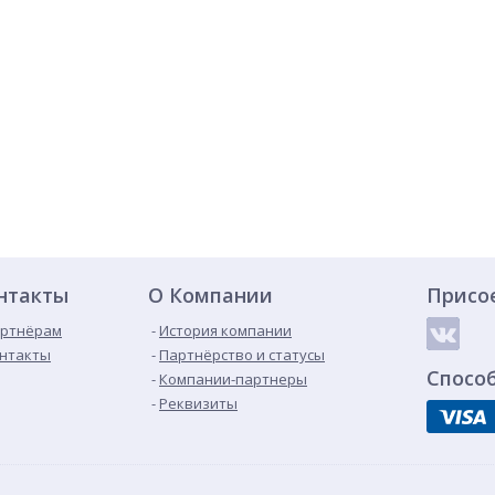
нтакты
О Компании
Присо
ртнёрам
История компании
нтакты
Партнёрство и статусы
Спосо
Компании-партнеры
Реквизиты