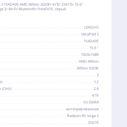
 15ADA05 AMD Athlon 3020E/ 4 Гб/ 256 Гб/ 15.6"
a 3/ Wi-Fi/ Bluetooth/ FreeDOS, серый
LENOVO
IdeaPad 3
15ADA05
15.6 "
1920x1080
AMD Athlon
Athlon 3020E
2
z)
1.2
 (GHz)
2.6
4 Гб
SO-DDR4
интегрированная
Radeon RX Vega 3
256 Гб