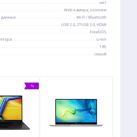
нет
Web-камера, колонки
 данных
Wi-Fi / Bluetooth
USB 2.0, 2*USB 3.0, HDMI
FreeDOS
лятора
Li-Ion
1.85
серый
%