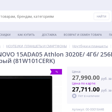
 СКИДКИ
КАК КУПИТЬ
ДОСТАВКА
ВОЗВРАТ И ОБМЕН ТОВАРА
П
в
|
НОУТБУКИ, ПЛАНШЕТЫ И СМАРТФОНЫ
|
Ноутбуки и планшеты
|
OVO 15ADA05 Athlon 3020E/ 4Гб/ 256Гб
ерый (81W101CERK)
Цена:
%
27,990.00
руб. за
Цена по карте:
27,711.00
руб. за
Нет в наличии
Артикул: 00-00018448