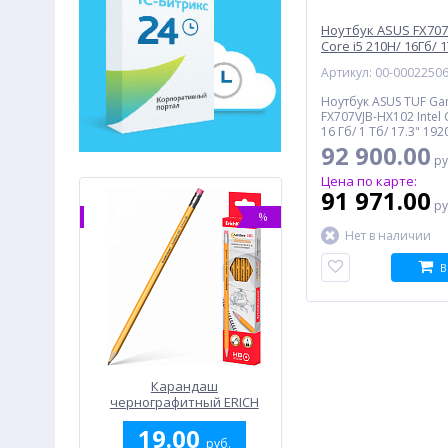
Ноутбук ASUS FX707
Core i5 210H/ 16Гб/ 1
GeForce RTX 3050 6Г
Артикул: 00-0002250
черный (90NR0MY5-
Ноутбук ASUS TUF Ga
FX707VJB-HX102 Intel 
16 Гб/ 1 Тб/ 17.3" 19
GeForce RTX 3050 6 Гб
92 900.00
ру
Bluetooth/ no OS, че
Цена по карте:
91 971.00
ру
%
%
Нет в наличии
В
 EXEGATE
Карандаш
Модуль памяти DDR4 1
8RUS), 450
чернографитный ERICH
PC25600 3200MHz
KRAUSE Amber 101 HB
KINGSTON
00
19.00
16 733.00
45601-1, HB
(KF432C16BB12A/16), Ret
руб.
руб.
руб