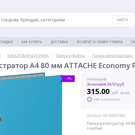
 СКИДКИ
КАК КУПИТЬ
ДОСТАВКА
ВОЗВРАТ И ОБМЕН ТОВАРА
П
в
|
КАНЦТОВАРЫ И ОФИС
|
Папки и файлы
|
Папки-регистраторы
стратор A4 80 мм ATTACHE Economy P
-7%
339.50 руб.
Экономия 24.50 руб.
315.00
руб. за шт
Нет в наличии
Артикул: 00-00021682
Папка-регистратор A4 80
голубая