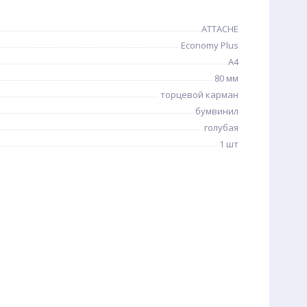
ATTACHE
Economy Plus
A4
80 мм
торцевой карман
бумвинил
голубая
1 шт