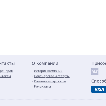
нтакты
О Компании
Присо
ртнёрам
История компании
нтакты
Партнёрство и статусы
Спосо
Компании-партнеры
Реквизиты