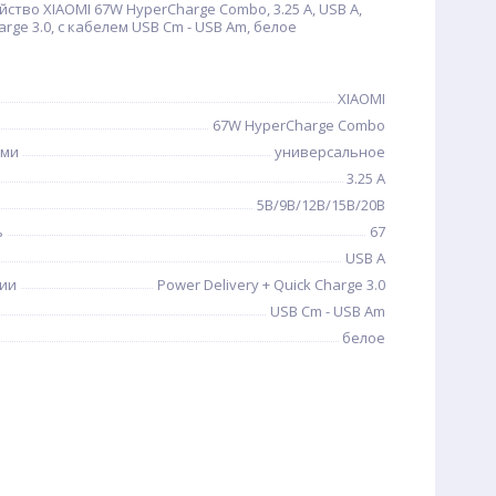
ство XIAOMI 67W HyperCharge Combo, 3.25 А, USB A,
arge 3.0, с кабелем USB Cm - USB Am, белое
XIAOMI
67W HyperCharge Combo
ами
универсальное
3.25 А
5В/9В/12В/15В/20В
ь
67
USB A
ии
Power Delivery + Quick Charge 3.0
USB Cm - USB Am
белое