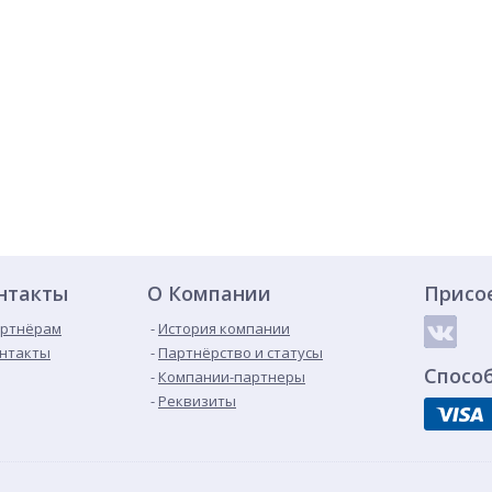
нтакты
О Компании
Присо
ртнёрам
История компании
нтакты
Партнёрство и статусы
Спосо
Компании-партнеры
Реквизиты