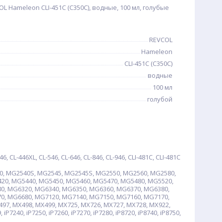
L Hameleon CLI-451C (C350C), водные, 100 мл, голубые
REVCOL
Hameleon
CLI-451C (C350C)
водные
100 мл
голубой
, CL-446XL, CL-546, CL-646, CL-846, CL-946, CLI-481C, CLI-481C
, MG2540S, MG2545, MG2545S, MG2550, MG2560, MG2580,
20, MG5440, MG5450, MG5460, MG5470, MG5480, MG5520,
0, MG6320, MG6340, MG6350, MG6360, MG6370, MG6380,
0, MG6680, MG7120, MG7140, MG7150, MG7160, MG7170,
97, MX498, MX499, MX725, MX726, MX727, MX728, MX922,
iP7240, iP7250, iP7260, iP7270, iP7280, iP8720, iP8740, iP8750,