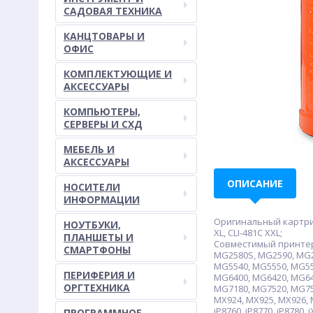
САДОВАЯ ТЕХНИКА
КАНЦТОВАРЫ И
ОФИС
КОМПЛЕКТУЮЩИЕ И
АКСЕССУАРЫ
КОМПЬЮТЕРЫ,
СЕРВЕРЫ И СХД
МЕБЕЛЬ И
АКСЕССУАРЫ
ОПИСАНИЕ
НОСИТЕЛИ
ИНФОРМАЦИИ
Оригинальный картридж: 
НОУТБУКИ,
XL, CLI-481C XXL;
ПЛАНШЕТЫ И
Совместимый принтер/
СМАРТФОНЫ
MG2580S, MG2590, MG2
MG5540, MG5550, MG55
ПЕРИФЕРИЯ И
MG6400, MG6420, MG64
ОРГТЕХНИКА
MG7180, MG7520, MG754
MX924, MX925, MX926, MX9
iP8760, iP8770, iP8780, 
ПРОГРАММНОЕ