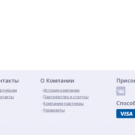
нтакты
О Компании
Присо
ртнёрам
История компании
нтакты
Партнёрство и статусы
Спосо
Компании-партнеры
Реквизиты