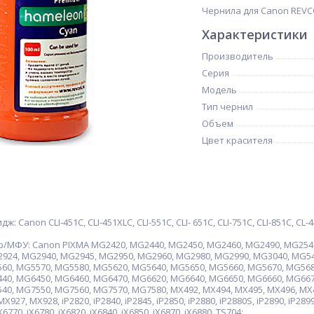
Чернила для Canon REVCO
Характеристики
Производитель
Серия
Модель
Тип чернил
Объем
Цвет красителя
Canon CLI-451C, CLI-451XLC, CLI-551C, CLI- 651C, CLI-751C, CLI-851C, CL-446
МФУ: Canon PIXMA MG2420, MG2440, MG2450, MG2460, MG2490, MG2540
924, MG2940, MG2945, MG2950, MG2960, MG2980, MG2990, MG3040, MG54
60, MG5570, MG5580, MG5620, MG5640, MG5650, MG5660, MG5670, MG568
40, MG6450, MG6460, MG6470, MG6620, MG6640, MG6650, MG6660, MG667
0, MG7550, MG7560, MG7570, MG7580, MX492, MX494, MX495, MX496, MX4
27, MX928, iP2820, iP2840, iP2845, iP2850, iP2880, iP2880S, iP2890, iP2899, 
iX6770, iX6780, iX6820, iX6840, iX6850, iX6870, iX6880, TS704;