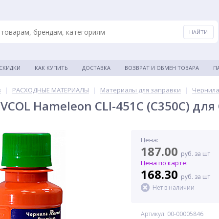
 СКИДКИ
КАК КУПИТЬ
ДОСТАВКА
ВОЗВРАТ И ОБМЕН ТОВАРА
П
в
|
РАСХОДНЫЕ МАТЕРИАЛЫ
|
Материалы для заправки
|
Чернила
VCOL Hameleon CLI-451C (C350C) для 
Цена:
187.00
руб. за шт
Цена по карте:
168.30
руб. за шт
Нет в наличии
Артикул: 00-00005846