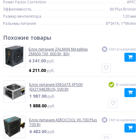
Power Factor Correction
APFC
Эффективность
80 Plus Bronze
Размер вентилятора
120 мм
Разъемы питания
8*SATA, 1*Molex
Похожие товары
Блок питания ZALMAN MegaMax
Нет в наличии
ZM600-TXII, 600 Вт, 80+
4 341.00
руб.
4 211.00
руб.
Блок питания EXEGATE XP500
В наличии
(EX219463RUS), 500 Вт
1 987.00
руб.
1 888.00
руб.
Блок питания AEROCOOL VX-700 Plus,
Нет в наличии
700 Вт
4 482.00
руб.