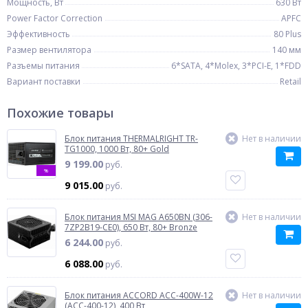
Мощность, Вт
630 Вт
Power Factor Correction
APFC
Эффективность
80 Plus
Размер вентилятора
140 мм
Разъемы питания
6*SATA, 4*Molex, 3*PCI-E, 1*FDD
Вариант поставки
Retail
Похожие товары
Блок питания THERMALRIGHT TR-
Нет в наличии
TG1000, 1000 Вт, 80+ Gold
9 199.00
руб.
%
9 015.00
руб.
Блок питания MSI MAG A650BN (306-
Нет в наличии
7ZP2B19-CE0), 650 Вт, 80+ Bronze
6 244.00
руб.
6 088.00
руб.
Блок питания ACCORD ACC-400W-12
Нет в наличии
(ACC-400-12), 400 Вт