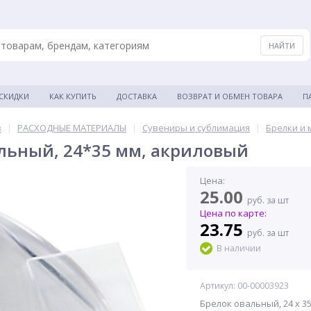
 СКИДКИ
КАК КУПИТЬ
ДОСТАВКА
ВОЗВРАТ И ОБМЕН ТОВАРА
П
в
|
РАСХОДНЫЕ МАТЕРИАЛЫ
|
Сувениры и сублимация
|
Брелки и 
льный, 24*35 мм, акриловый
Цена:
25.00
руб. за шт
Цена по карте:
23.75
руб. за шт
В наличии
Артикул: 00-00003923
Брелок овальный, 24 x 3