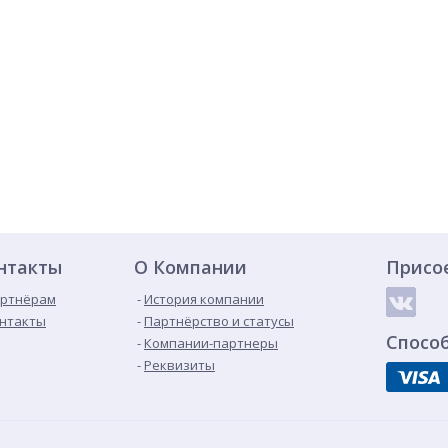
нтакты
О Компании
Присо
ртнёрам
История компании
нтакты
Партнёрство и статусы
Спосо
Компании-партнеры
Реквизиты