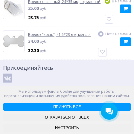
В наличии
Брелок овальный, 24*35 мм, акриловый
25.00
руб.
23.75
руб.
Нет в наличии
Брелок "кость", 41.5*23 мм, металл
34.00
руб.
32.30
руб.
Присоединяйтесь
Способы оплаты
Мы используем файлы Cookie для улучшения работы,
персонализации и повышения удобства пользования нашим сайтом.
ПРИНЯТЬ ВСЕ
© ООО "НПС+", 2012-2026
Россия, Великий Новгород, пр. Александра Корсунова 14А
ОТКАЗАТЬСЯ ОТ ВСЕХ
Контакты
Карта сайта
НАСТРОИТЬ
-->