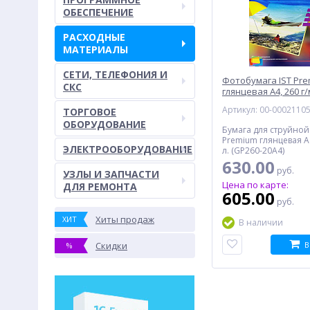
ОБЕСПЕЧЕНИЕ
РАСХОДНЫЕ
МАТЕРИАЛЫ
СЕТИ, ТЕЛЕФОНИЯ И
Фотобумага IST Pr
СКС
глянцевая A4, 260 г/м
Артикул: 00-0002110
ТОРГОВОЕ
ОБОРУДОВАНИЕ
Бумага для струйной 
Premium глянцевая A4
ЭЛЕКТРООБОРУДОВАНИЕ
л. (GP260-20A4)
630.00
руб.
УЗЛЫ И ЗАПЧАСТИ
Цена по карте:
ДЛЯ РЕМОНТА
605.00
руб.
Хиты продаж
ХИТ
В наличии
Скидки
В
%