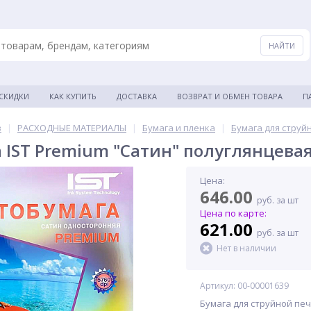
 СКИДКИ
КАК КУПИТЬ
ДОСТАВКА
ВОЗВРАТ И ОБМЕН ТОВАРА
П
в
|
РАСХОДНЫЕ МАТЕРИАЛЫ
|
Бумага и пленка
|
Бумага для струй
IST Premium "Сатин" полуглянцевая A
Цена:
646.00
руб. за шт
Цена по карте:
621.00
руб. за шт
Нет в наличии
Артикул: 00-00001639
Бумага для струйной печа