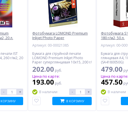
emium
Фотобумага LOMOND Premium
Фотобумага S'
2, 20 л.
Inkjet Photo Paper
180 г/м2, 50 л.
суперглянцевая 10x15, 200 г/м2,
5
Артикул: 00-00021385
Артикул: 00-00
20 л.
печати IST
Бумага для струйной печати
Бумага для стр
, 260 г/м2, 20
LOMOND Premium Inkjet Photo
глянцевая A4, 18
Paper суперглянцевая 10x15, 200 г/
(SA4180050G)
м2, 20 л. (1101113)
202.00
479.00
руб.
ру
Цена по карте:
Цена по карте
193.00
457.50
руб.
ру
-
+
-
+
В наличии
В наличии
 КОРЗИНУ
В КОРЗИНУ