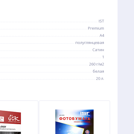
IST
Premium
A4
полуглянцевая
Сатин
1
260 г/м2
белая
20 л.