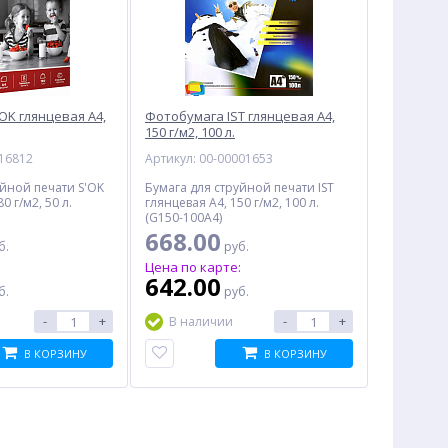
OK глянцевая A4,
Фотобумага IST глянцевая A4,
150 г/м2, 100 л.
016812
Артикул: 00-00001653
уйной печати S'OK
Бумага для струйной печати IST
0 г/м2, 50 л.
глянцевая A4, 150 г/м2, 100 л.
(G150-100A4)
668.00
б.
руб.
:
Цена по карте:
642.00
б.
руб.
-
+
-
+
В наличии
В КОРЗИНУ
В КОРЗИНУ