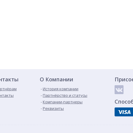
нтакты
О Компании
Присо
ртнёрам
История компании
нтакты
Партнёрство и статусы
Спосо
Компании-партнеры
Реквизиты