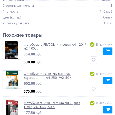
Стороны для печати
1
Плотность
140 г/м2
Цвет (колер)
белая
Кол-во в упаковке
100 л.
Похожие товары
Фотобумага REVCOL глянцевая A4, 120 г/
В наличии
м2, 100 л.
554.00
руб.
530.00
руб.
Фотобумага LOMOND матовая
В наличии
двусторонняя A4, 250 г/м2, 50 л.
602.00
руб.
575.00
руб.
Фотобумага S'OK Premium глянцевая
В наличии
10x15, 240 г/м2, 50 л.
177.50
руб.