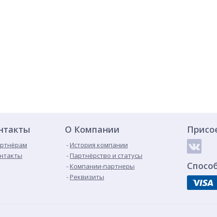
нтакты
О Компании
Присо
ртнёрам
История компании
нтакты
Партнёрство и статусы
Спосо
Компании-партнеры
Реквизиты