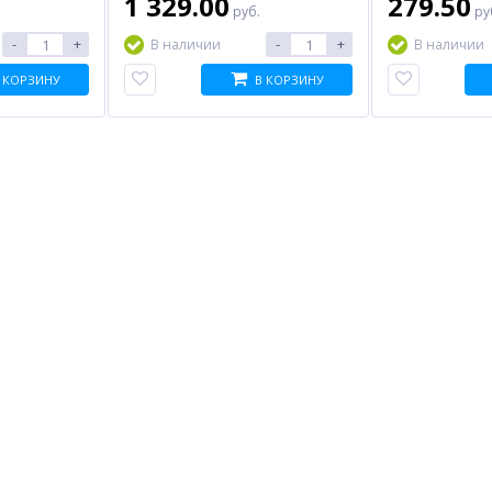
1 329.00
279.50
руб.
ру
-
+
-
+
В наличии
В наличии
 КОРЗИНУ
В КОРЗИНУ
%
%
%
я
Модуль памяти DDR3L 8Gb
SFP трансивер MIKROTIK
TAR
PC12800 1600MHz FOXLINE
XS+31LC10D
й
(FL1600D3U11L-8G), Retail
2 312.00
15 717.00
б.
руб.
руб.