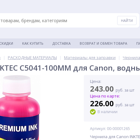
 СКИДКИ
КАК КУПИТЬ
ДОСТАВКА
ВОЗВРАТ И ОБМЕН ТОВАРА
П
в
|
РАСХОДНЫЕ МАТЕРИАЛЫ
|
Материалы для заправки
|
Чернила
KTEC C5041-100MM для Canon, водны
Цена:
243.00
руб. за шт
Цена по карте:
226.00
руб. за шт
В наличии
Артикул: 00-00001265
Чернила для Canon INKTE