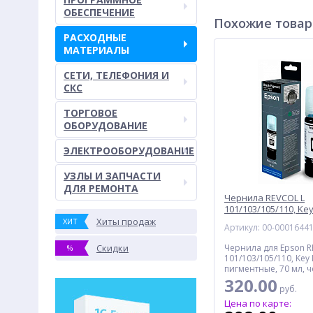
ОБЕСПЕЧЕНИЕ
Похожие това
РАСХОДНЫЕ
МАТЕРИАЛЫ
СЕТИ, ТЕЛЕФОНИЯ И
СКС
ТОРГОВОЕ
ОБОРУДОВАНИЕ
ЭЛЕКТРООБОРУДОВАНИЕ
УЗЛЫ И ЗАПЧАСТИ
ДЛЯ РЕМОНТА
Чернила REVCOL L
101/103/105/110, Key
для Epson, пигментн
Хиты продаж
ХИТ
Артикул: 00-0001644
черный
Скидки
Чернила для Epson R
%
101/103/105/110, Key 
пигментные, 70 мл, 
320.00
руб.
Цена по карте: