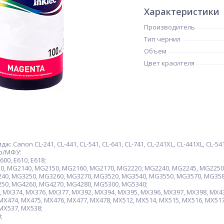
Характеристики
Производитель
Тип чернил
Объем
Цвет красителя
Canon CL-241, CL-441, CL-541, CL-641, CL-741, CL-241XL, CL-441XL, CL-541XL
р/МФУ:
00, E610, E618;
, MG2140, MG2150, MG2160, MG2170, MG2220, MG2240, MG2245, MG2250,
40, MG3250, MG3260, MG3270, MG3520, MG3540, MG3550, MG3570, MG358
50, MG4260, MG4270, MG4280, MG5300, MG5340;
MX374, MX376, MX377, MX392, MX394, MX395, MX396, MX397, MX398, MX43
MX474, MX475, MX476, MX477, MX478, MX512, MX514, MX515, MX516, MX517
MX537, MX538;
;