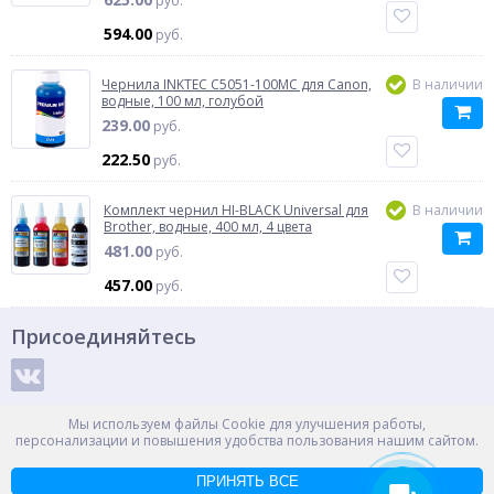
руб.
594.00
руб.
Чернила INKTEC C5051-100MC для Canon,
В наличии
водные, 100 мл, голубой
239.00
руб.
222.50
руб.
Комплект чернил HI-BLACK Universal для
В наличии
Brother, водные, 400 мл, 4 цвета
481.00
руб.
457.00
руб.
Присоединяйтесь
Способы оплаты
Мы используем файлы Cookie для улучшения работы,
персонализации и повышения удобства пользования нашим сайтом.
ПРИНЯТЬ ВСЕ