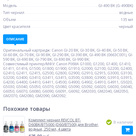
Модель
GI-490 BK (G-490BK)
Тип чернил
водные
Объем
135 мл
Цвет красителя
черный
ОПИСАНИЕ
Оригинальный картридж: Canon GI-20 BK, GI-30 BK, GI-40 BK, GI-50 BK,
GI-60 BK, GI-70 BK, GI-90 BK, GI-290 BK, GI-390 BK, GI-490 BK (0663C001), GI-
590 BK, GI-690 BK, GI-790 BK, GI-890 BK, GI-990 BK;
Совместимый принтер/МФУ: Canon PIXMA G1000, G1200, G1400, G1410,
G1411, G1416, G1500, G1800, G1900, G1910, G2000, G2100, G2200, G2400,
G2410, G2411, G2415, G2500, G2800, G2900, G2910, G2915, G3000, G3100,
G3200, G3400, G3410, G3411, G3415, G3500, G3800, G3900, G3910, G3915,
G4200, G4400, G4410, G4411, G4500, G4900, G4902, G4910, G4911, G5020,
G5030, G5040, G5050, G5070, G5080, G5090, G5092, G6020, G6030, G6040,
G6050, G6070, G6080, G6090, G6091, G6092, GM2030, GM2040, GM2050,
GM2070, GM2080, GM2090, GM2092;
Похожие товары
Комплект чернил REVCOL BT-
В наличии
D60BK/BT5000 (D60/BT500) для Brother,
водные, 250 мл, 4 цвета
625.00