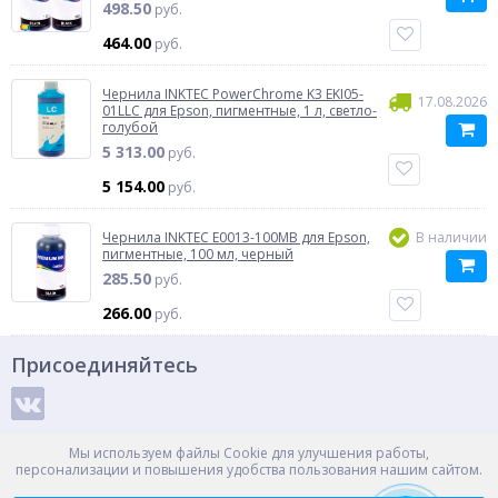
498.50
руб.
464.00
руб.
Чернила INKTEC PowerChrome K3 EKI05-
17.08.2026
01LLC для Epson, пигментные, 1 л, светло-
голубой
5 313.00
руб.
5 154.00
руб.
Чернила INKTEC E0013-100MB для Epson,
В наличии
пигментные, 100 мл, черный
285.50
руб.
266.00
руб.
Присоединяйтесь
Способы оплаты
Мы используем файлы Cookie для улучшения работы,
персонализации и повышения удобства пользования нашим сайтом.