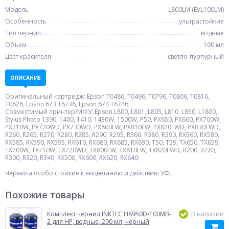
Модель
L800LM (EVL100LM)
Особенность
ультрастойкие
Тип чернил
водные
Объем
100 мл
Цвет красителя
светло-пурпурный
ОПИСАНИЕ
Оригинальный картридж: Epson T0486, T0496, T0796, T0806, T0816,
T0826, Epson 673 T6736, Epson 674 T6746;
Совместимый принтер/МФУ: Epson L800, L801, L805, L810, L850, L1800,
Stylus Photo 1390, 1400, 1410, 1430W, 1500W, P50, PX650, PX660, PX700W,
PX710W, PX720WD, PX730WD, PX800FW, PX810FW, PX820FWD, PX830FWD,
R260, R265, R270, R280, R285, R290, R295, R360, R380, R390, RX560, RX580,
RX585, RX590, RX595, RX610, RX680, RX685, RX690, T50, T59, TX650, TX659,
TX700W, TX710W, TX720WD, TX800FW, TX810FW, TX820FWD, R200, R220,
R300, R320, R340, RX500, RX600, RX620, RX640;
Чернила особо стойкие к выцветанию и действию УФ.
Похожие товары
Комплект чернил INKTEC H8950D-100MB-
В наличии
2 для HP, водные, 200 мл, черный